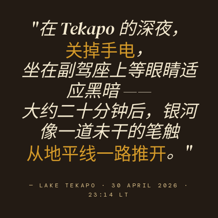
"在 Tekapo 的深夜，
，
关掉手电
坐在副驾座上等眼睛适
应黑暗 ——
大约二十分钟后，银河
像一道未干的笔触
。"
从地平线一路推开
— LAKE TEKAPO · 30 APRIL 2026 ·
23:14 LT