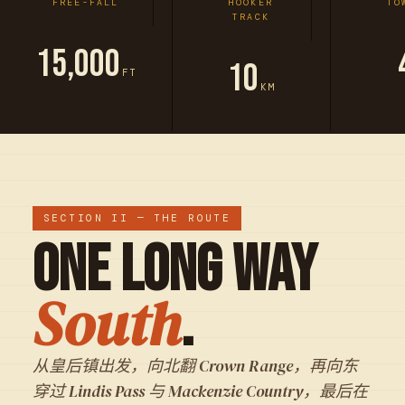
FREE-FALL
HOOKER
TO
TRACK
15,000
10
FT
KM
SECTION II — THE ROUTE
One Long Way
South
.
从皇后镇出发，向北翻 Crown Range，再向东
穿过 Lindis Pass 与 Mackenzie Country，最后在