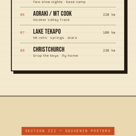
Two slow nights · base camp
AORAKI / MT COOK
06
220 km
Hooker Valley Track
LAKE TEKAPO
07
100 km
Mt John · springs · stars
CHRISTCHURCH
08
230 km
Drop the keys · fly home
SECTION III — SOUVENIR POSTERS