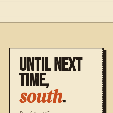
UNTIL NEXT
TIME,
south
.