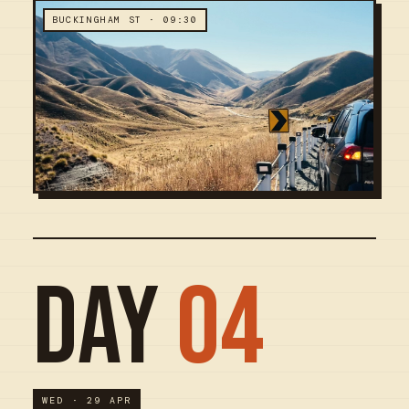
BUCKINGHAM ST · 09:30
DAY
04
WED · 29 APR