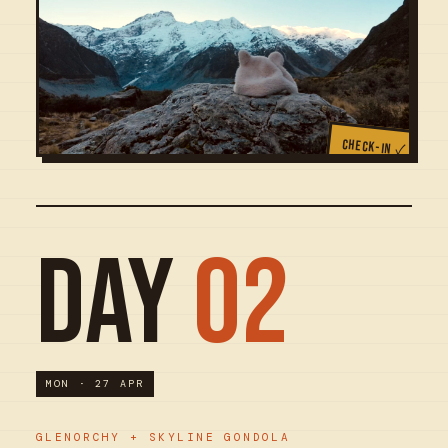
CHECK-IN ✓
DAY
02
MON · 27 APR
GLENORCHY + SKYLINE GONDOLA