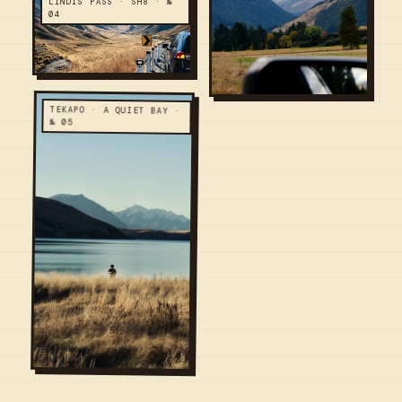
LINDIS PASS · SH8 · №
04
TEKAPO · A QUIET BAY ·
№ 05