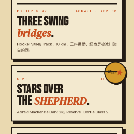
POSTER № 02
AORAKI · APR 30
THREE SWING
.
bridges
Hooker Valley Track，10 km，三座吊桥，终点是被冰川染
白的湖。
★
NIGHT
№ 03
TEKAPO
STARS OVER
THE
.
SHEPHERD
Aoraki Mackenzie Dark Sky Reserve · Bortle Class 2.