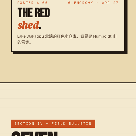
POSTER № 06
GLENORCHY · APR 27
THE RED
.
shed
Lake Wakatipu 北端的红色小仓库，背景是 Humboldt 山
的雪线。
SECTION IV — FIELD BULLETIN