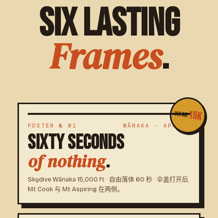
Six Lasting
Frames
.
15K
VIA AIR
POSTER № 01
WĀNAKA · APR 29
SIXTY SECONDS
.
of nothing
Skydive Wānaka 15,000 ft · 自由落体 60 秒 · 伞盖打开后
Mt Cook 与 Mt Aspiring 在两侧。