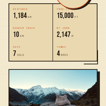
DISTANCE
FREE-FALL
1,184
15,000
KM
FT
HOOKER TRACK
MT JOHN
10
2,147
KM
M
DAYS
TOWNS
7
4
SOLO
BEDS