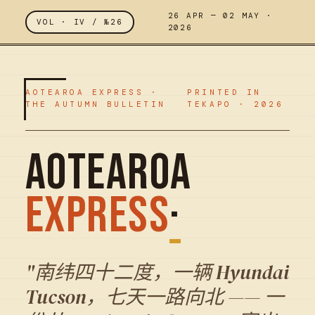
26 APR — 02 MAY ·
UEENSTOWN ARRIVAL
VOL · IV / №26
GLENORCHY RED SHED
ARR
2026
AOTEAROA EXPRESS ·
PRINTED IN
THE AUTUMN BULLETIN
TEKAPO · 2026
AOTEAROA
EXPRESS
·
"南纬四十二度，一辆 Hyundai
Tucson，七天一路向北 —— 一