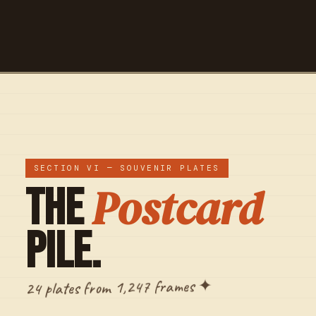
SECTION VI — SOUVENIR PLATES
Postcard
The
Pile.
24 plates from 1,247 frames ✦