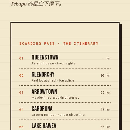
Tekapo 的星空下停下。
PLATE · ROUTE MAP · SOUTH ISLAND
BOARDING PASS · THE ITINERARY
QUEENSTOWN
01
— km
Fernhill base · two nights
GLENORCHY
02
90 km
Red boatshed · Paradise
ARROWTOWN
03
22 km
Maple-lined Buckingham St
CARDRONA
04
48 km
Crown Range · range shooting
LAKE HAWEA
05
35 km