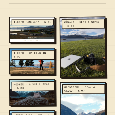
WĀNAKA · GEAR & GRASS
TEKAPO PANORAMA · № 01
· № 06
TEKAPO · WALKING IN ·
№ 02
HOOKER · A SMALL BEAR
GLENORCHY · PEAK &
· № 03
CLOUD · № 07