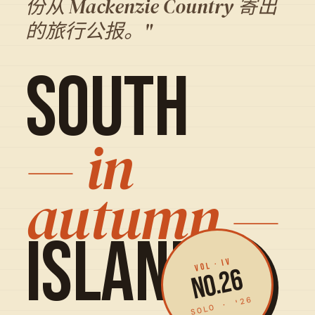
份从 Mackenzie Country 寄出
的旅行公报。"
SOUTH
— in
autumn
—
ISLAND
VOL · IV
No.26
SOLO · '26